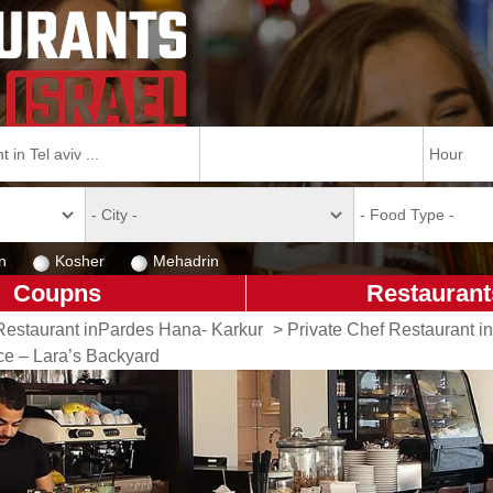
n
Kosher
Mehadrin
Coupns
Restaurant
Restaurant inPardes Hana- Karkur
>
Private Chef Restaurant i
e – Lara’s Backyard