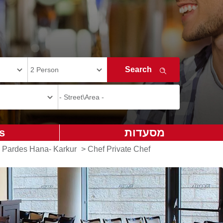
מסעדות
s
n Pardes Hana- Karkur
>
Chef Private Chef