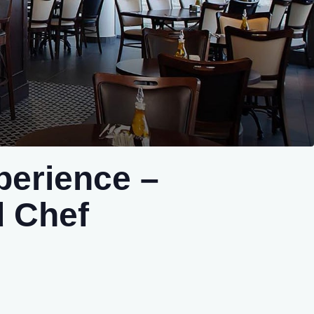
perience –
d Chef