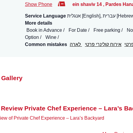
Show Phone
ein shaviv 14
,
Pardes Hana
ת [English], עברית [Hebrew]
Service Language
More details
Book in Advance
For Date
Free parking
No
Option
Wine
פרטי
אירוח קולינרי פרטי
לארה
Common mistakes
 Gallery
 Review Private Chef Experience – Lara’s B
ew of Private Chef Experience – Lara’s Backyard