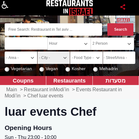
About
Vegetarian
Vegan
Kosher
Mehadrin
מסעדות
Restaurants
Coupns
Main
>
Restaurant inModi'in
>
Events Restaurant in
Modi'in
>
Chef luar events
luar events Chef
Opening Hours
Sun - Thu 23:00 - 10:00