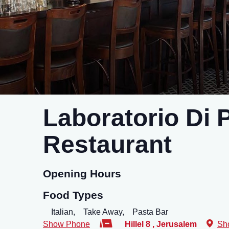
Laboratorio Di 
Restaurant
Opening Hours
Food Types
Italian,
Take Away,
Pasta Bar
Show Phone
Hillel 8
,
Jerusalem
Sh