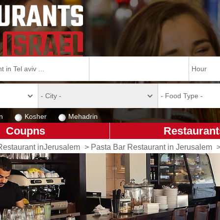
n
Kosher
Mehadrin
Coupns
Restaurant
Restaurant inJerusalem
>
Pasta Bar Restaurant in Jerusalem