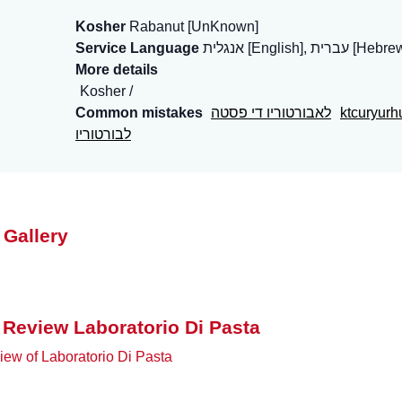
Kosher
Rabanut [UnKnown]
ת [English], עברית [Hebrew]
Service Language
More details
Kosher
ktcuryurh
לאבורטוריו די פסטה
Common mistakes
לבורטוריו
 Gallery
 Review Laboratorio Di Pasta
ew of Laboratorio Di Pasta