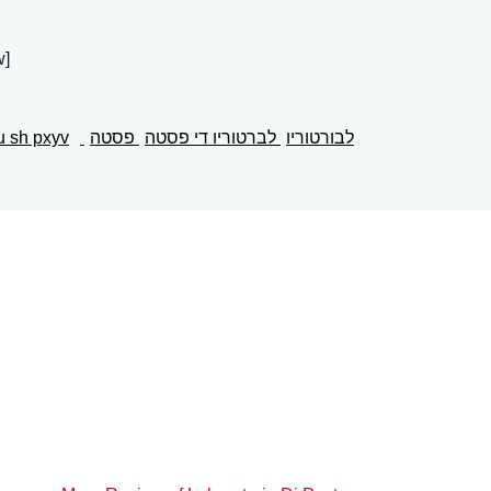
אנגלי
לבורטוריו
לברטוריו די פסטה
פסטה
u sh pxyv